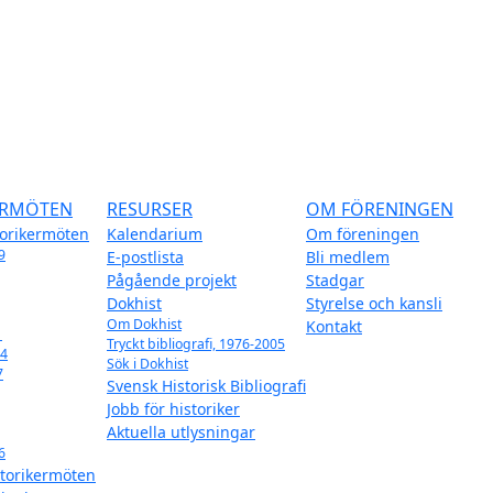
ERMÖTEN
RESURSER
OM FÖRENINGEN
torikermöten
Kalendarium
Om föreningen
9
E-postlista
Bli medlem
Pågående projekt
Stadgar
Dokhist
Styrelse och kansli
Om Dokhist
Kontakt
1
Tryckt bibliografi, 1976-2005
14
Sök i Dokhist
7
Svensk Historisk Bibliografi
Jobb för historiker
Aktuella utlysningar
6
storikermöten