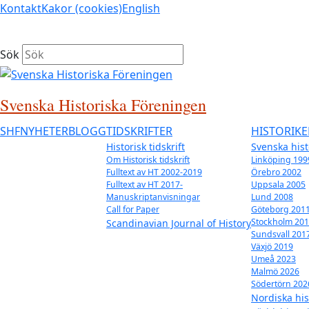
Kontakt
Kakor (cookies)
English
Sök
Svenska Historiska Föreningen
SHF
NYHETER
BLOGG
TIDSKRIFTER
HISTORIK
Historisk tidskrift
Svenska his
Om Historisk tidskrift
Linköping 199
Fulltext av HT 2002-2019
Örebro 2002
Fulltext av HT 2017-
Uppsala 2005
Manuskriptanvisningar
Lund 2008
Call for Paper
Göteborg 201
Stockholm 20
Scandinavian Journal of History
Sundsvall 201
Växjö 2019
Umeå 2023
Malmö 2026
Södertörn 202
Nordiska hi